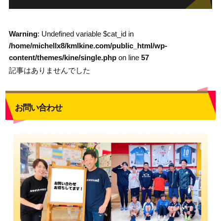
Warning
: Undefined variable $cat_id in
/home/michellx8/kmlkine.com/public_html/wp-
content/themes/kine/single.php
on line
57
記事はありませんでした
お問い合わせ