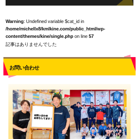
Warning
: Undefined variable $cat_id in
/home/michellx8/kmlkine.com/public_html/wp-
content/themes/kine/single.php
on line
57
記事はありませんでした
お問い合わせ