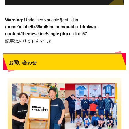
Warning
: Undefined variable $cat_id in
/home/michellx8/kmlkine.com/public_html/wp-
content/themes/kine/single.php
on line
57
記事はありませんでした
お問い合わせ