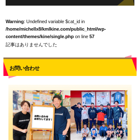
Warning
: Undefined variable $cat_id in
/home/michellx8/kmlkine.com/public_html/wp-
content/themes/kine/single.php
on line
57
記事はありませんでした
お問い合わせ