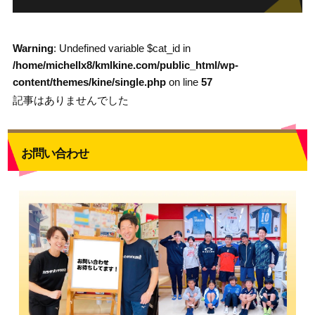
Warning
: Undefined variable $cat_id in
/home/michellx8/kmlkine.com/public_html/wp-
content/themes/kine/single.php
on line
57
記事はありませんでした
お問い合わせ