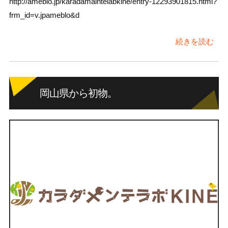
http://ameblo.jp/karadamaintelabkine/entry-12293901815.html?
frm_id=v.jpameblo&d
続きを読む
岡山県から初物。