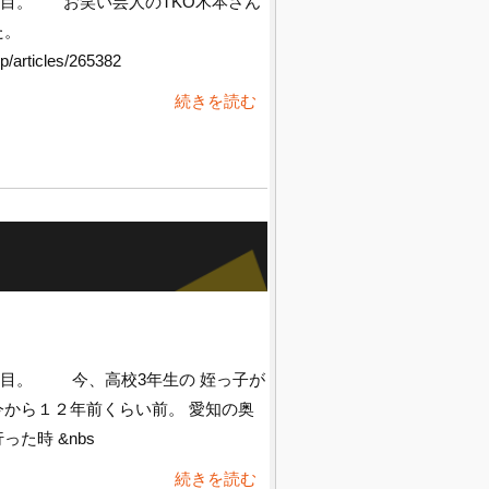
目。 お笑い芸人のTKO木本さん
た。
p/articles/265382
続きを読む
日目。 今、高校3年生の 姪っ子が
今から１２年前くらい前。 愛知の奥
た時 &nbs
続きを読む