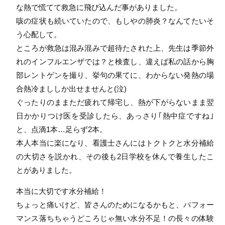
な熱で慌てて救急に飛び込んだ事がありました。
咳の症状も続いていたので、もしやの肺炎？なんてたいそ
う心配して。
ところが救急は混み混みで超待たされた上、先生は季節外
れのインフルエンザでは？と検査し、違えば私の話から胸
部レントゲンを撮り、挙句の果てに、わからない発熱の場
合熱冷まししか出せませんと(泣)
ぐったりのままただ疲れて帰宅し、熱が下がらないまま翌
日かかりつけ医を受診したら、あっさり｢熱中症ですね｣
と、点滴1本…足らず2本。
本人本当に楽になり、看護士さんにはトクトクと水分補給
の大切さを説かれ、その後も2日学校を休んで養生したこ
とがありました。
本当に大切です水分補給！
ちょっと痛いけど、皆さんのためになるかもと、パフォー
マンス落ちちゃうどころじゃ無い水分不足！の長々の体験