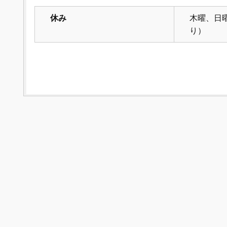
休み
木曜、日
り）