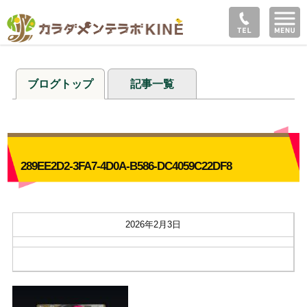
ブログトップ
記事一覧
289EE2D2-3FA7-4D0A-B586-DC4059C22DF8
2026年2月3日