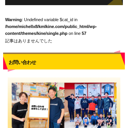
Warning
: Undefined variable $cat_id in
/home/michellx8/kmlkine.com/public_html/wp-
content/themes/kine/single.php
on line
57
記事はありませんでした
お問い合わせ