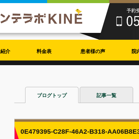
フ紹介
料金表
患者様の声
院
ブログトップ
記事一覧
0E479395-C28F-46A2-B318-AA06B8E