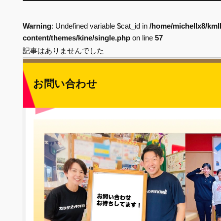
Warning
: Undefined variable $cat_id in
/home/michellx8/kml
content/themes/kine/single.php
on line
57
記事はありませんでした
お問い合わせ