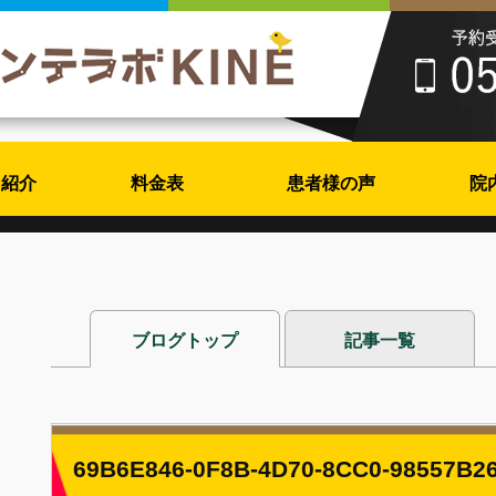
フ紹介
料金表
患者様の声
院
ブログトップ
記事一覧
69B6E846-0F8B-4D70-8CC0-98557B2