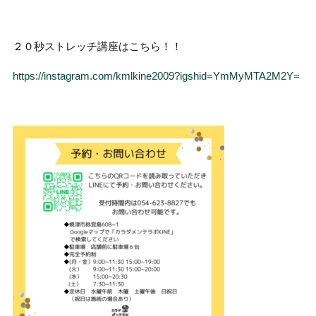
２０秒ストレッチ講座はこちら！！
https://instagram.com/kmlkine2009?igshid=YmMyMTA2M2Y=