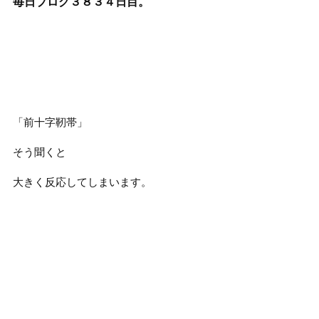
毎日ブログ３８３４
日目。
「前十字靭帯」
そう聞くと
大きく反応してしまいます。