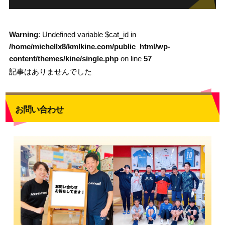
Warning
: Undefined variable $cat_id in
/home/michellx8/kmlkine.com/public_html/wp-
content/themes/kine/single.php
on line
57
記事はありませんでした
お問い合わせ