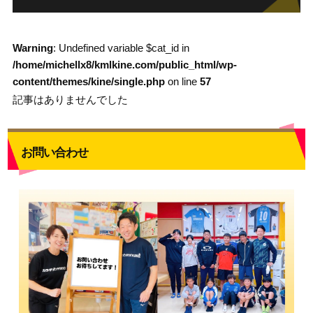
Warning
: Undefined variable $cat_id in
/home/michellx8/kmlkine.com/public_html/wp-
content/themes/kine/single.php
on line
57
記事はありませんでした
お問い合わせ