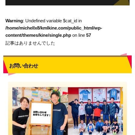
Warning
: Undefined variable $cat_id in
/home/michellx8/kmlkine.com/public_html/wp-
content/themes/kine/single.php
on line
57
記事はありませんでした
お問い合わせ