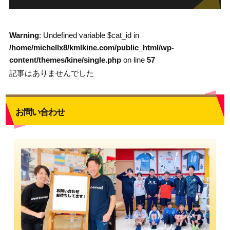
Warning
: Undefined variable $cat_id in
/home/michellx8/kmlkine.com/public_html/wp-
content/themes/kine/single.php
on line
57
記事はありませんでした
お問い合わせ