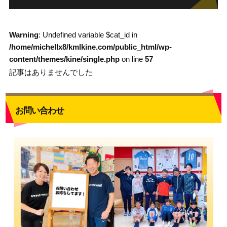
Warning
: Undefined variable $cat_id in
/home/michellx8/kmlkine.com/public_html/wp-
content/themes/kine/single.php
on line
57
記事はありませんでした
お問い合わせ