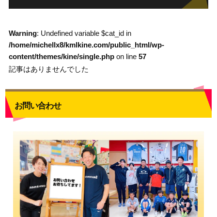
Warning
: Undefined variable $cat_id in
/home/michellx8/kmlkine.com/public_html/wp-
content/themes/kine/single.php
on line
57
記事はありませんでした
お問い合わせ