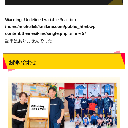
Warning
: Undefined variable $cat_id in
/home/michellx8/kmlkine.com/public_html/wp-
content/themes/kine/single.php
on line
57
記事はありませんでした
お問い合わせ