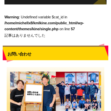
Warning
: Undefined variable $cat_id in
/home/michellx8/kmlkine.com/public_html/wp-
content/themes/kine/single.php
on line
57
記事はありませんでした
お問い合わせ