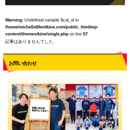
Warning
: Undefined variable $cat_id in
/home/michellx8/kmlkine.com/public_html/wp-
content/themes/kine/single.php
on line
57
記事はありませんでした
お問い合わせ