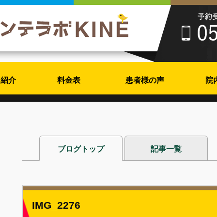
フ紹介
料金表
患者様の声
院
ブログトップ
記事一覧
IMG_2276