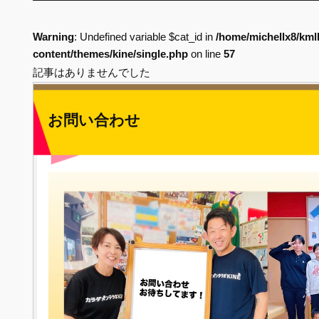
Warning
: Undefined variable $cat_id in
/home/michellx8/kml
content/themes/kine/single.php
on line
57
記事はありませんでした
お問い合わせ