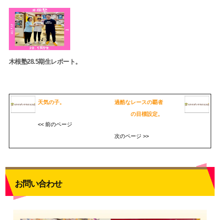
木根塾28.5期生レポート。
天気の子。
過酷なレースの覇者
の目標設定。
<< 前のページ
次のページ >>
お問い合わせ