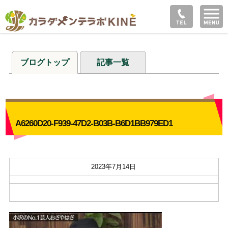
ブログトップ
記事一覧
A6260D20-F939-47D2-B03B-B6D1BB979ED1
2023年7月14日