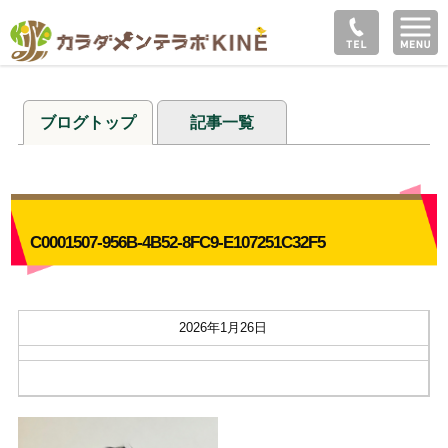
ブログトップ
記事一覧
C0001507-956B-4B52-8FC9-E107251C32F5
2026年1月26日