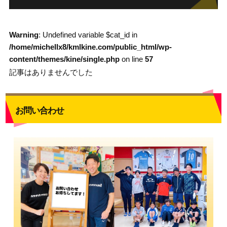
Warning
: Undefined variable $cat_id in
/home/michellx8/kmlkine.com/public_html/wp-
content/themes/kine/single.php
on line
57
記事はありませんでした
お問い合わせ