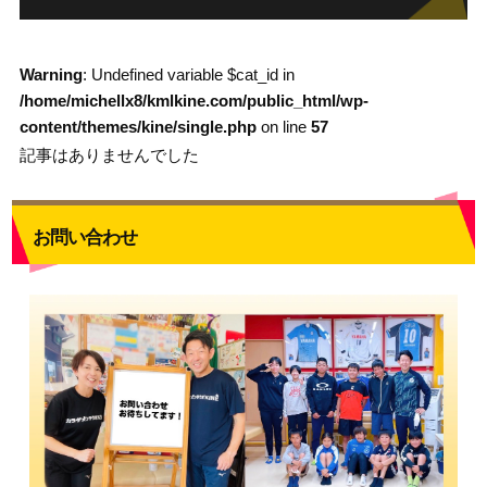
Warning
: Undefined variable $cat_id in
/home/michellx8/kmlkine.com/public_html/wp-
content/themes/kine/single.php
on line
57
記事はありませんでした
お問い合わせ