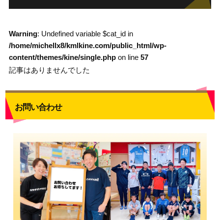
Warning
: Undefined variable $cat_id in
/home/michellx8/kmlkine.com/public_html/wp-
content/themes/kine/single.php
on line
57
記事はありませんでした
お問い合わせ