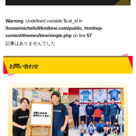
Warning
: Undefined variable $cat_id in
/home/michellx8/kmlkine.com/public_html/wp-
content/themes/kine/single.php
on line
57
記事はありませんでした
お問い合わせ