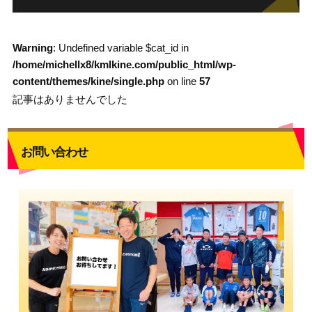
Warning
: Undefined variable $cat_id in
/home/michellx8/kmlkine.com/public_html/wp-
content/themes/kine/single.php
on line
57
記事はありませんでした
お問い合わせ