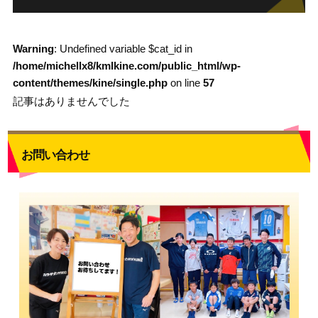
Warning
: Undefined variable $cat_id in
/home/michellx8/kmlkine.com/public_html/wp-
content/themes/kine/single.php
on line
57
記事はありませんでした
お問い合わせ