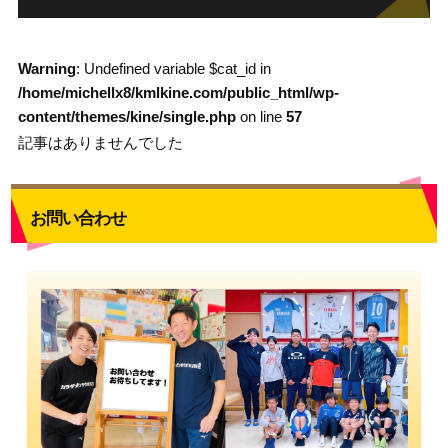
Warning
: Undefined variable $cat_id in
/home/michellx8/kmlkine.com/public_html/wp-
content/themes/kine/single.php
on line
57
記事はありませんでした
お問い合わせ