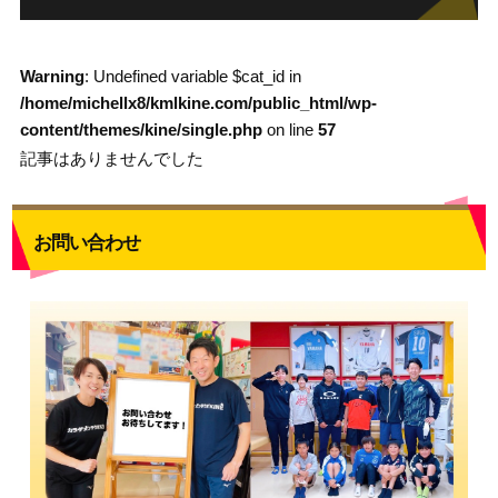
Warning
: Undefined variable $cat_id in
/home/michellx8/kmlkine.com/public_html/wp-
content/themes/kine/single.php
on line
57
記事はありませんでした
お問い合わせ