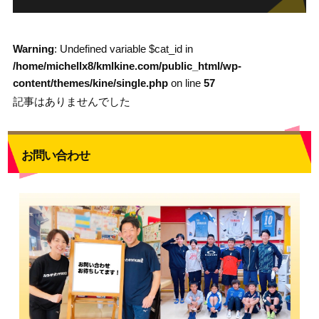
Warning
: Undefined variable $cat_id in
/home/michellx8/kmlkine.com/public_html/wp-
content/themes/kine/single.php
on line
57
記事はありませんでした
お問い合わせ