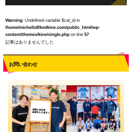
Warning
: Undefined variable $cat_id in
/home/michellx8/kmlkine.com/public_html/wp-
content/themes/kine/single.php
on line
57
記事はありませんでした
お問い合わせ