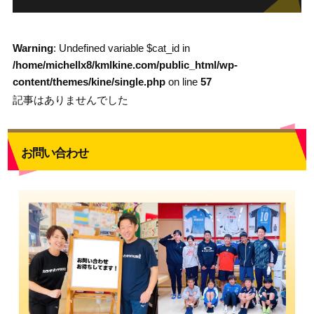
Warning
: Undefined variable $cat_id in
/home/michellx8/kmlkine.com/public_html/wp-
content/themes/kine/single.php
on line
57
記事はありませんでした
お問い合わせ