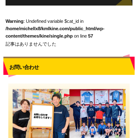
Warning
: Undefined variable $cat_id in
/home/michellx8/kmlkine.com/public_html/wp-
content/themes/kine/single.php
on line
57
記事はありませんでした
お問い合わせ