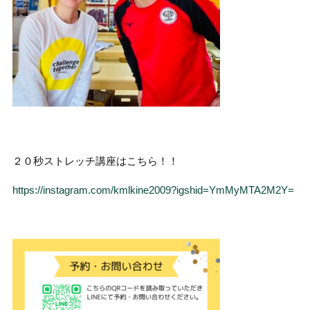
２０秒ストレッチ講座はこちら！！
https://instagram.com/kmlkine2009?igshid=YmMyMTA2M2Y=