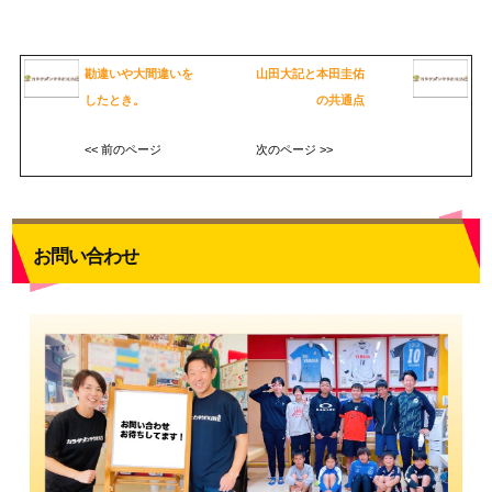
勘違いや大間違いを
山田大記と本田圭佑
したとき。
の共通点
<< 前のページ
次のページ >>
お問い合わせ