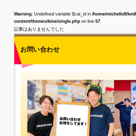
Warning
: Undefined variable $cat_id in
/home/michellx8/kml
content/themes/kine/single.php
on line
57
記事はありませんでした
お問い合わせ