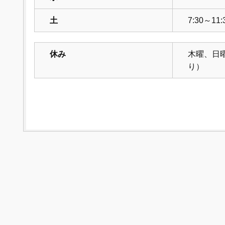
土
7:30～11:
休み
木曜、日
り）