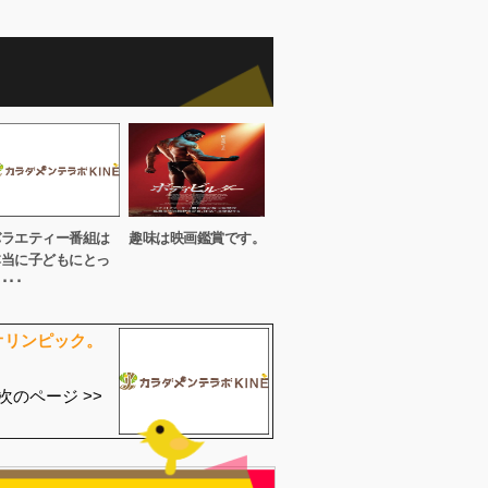
バラエティー番組は
趣味は映画鑑賞です。
本当に子どもにとっ
･･･
オリンピック。
次のページ >>