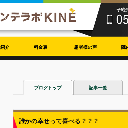
フ紹介
料金表
患者様の声
院
ブログトップ
記事一覧
誰かの幸せって喜べる？？？