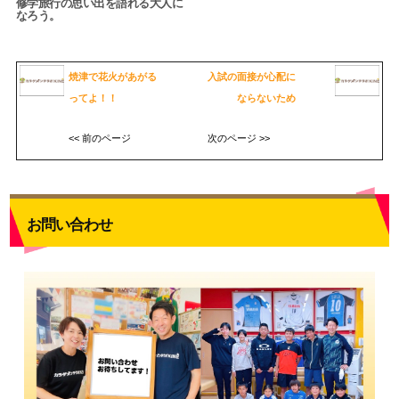
修学旅行の思い出を語れる大人に
なろう。
焼津で花火があがる
入試の面接が心配に
ってよ！！
ならないため
<< 前のページ
次のページ >>
お問い合わせ