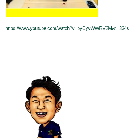
https://www.youtube.com/watch?v=byCyvWWRV2M&t=334s