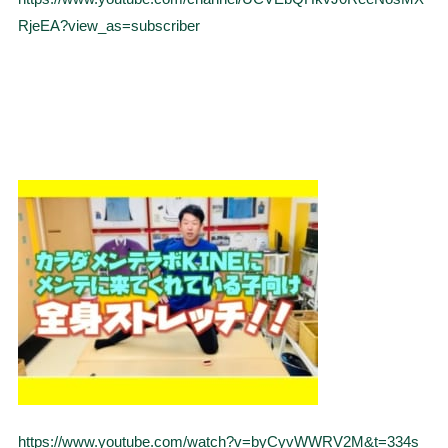
RjeEA?view_as=subscriber
https://www.youtube.com/watch?v=byCyvWWRV2M&t=334s