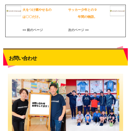
火をつけ燃やせるの
サッカー少年との９
は〇〇だけ。
年間の物語。
<< 前のページ
次のページ >>
お問い合わせ