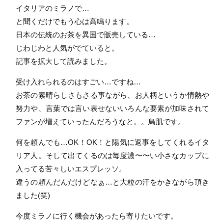
イタリアのミラノで…
と聞くだけでもう心は高鳴ります。
日本の伝統のお茶を異国で販売している…
じわじわと人気がでていると。
記事を拡大して読みました。
受け入れられるのはすごい…ですね…
お茶の素晴らしさもさる事ながら、お人柄というか情熱や
努力や、言葉では言い表せないいろんな要素が加味されて
ファンが増えていったんだろうなと。。鳥肌です。
何を頼んでも…OK！OK！と陽気に返事をしてくれるイタ
リア人。そして出てくるのは毎度濃〜〜い小さなカップに
入ってる苦々しいエスプレッソ。
違うの頼んだんだけどなぁ…と大粒の汗をかきながら頂き
ました(笑)
今度ミラノに行く機会があったら寄りたいです。