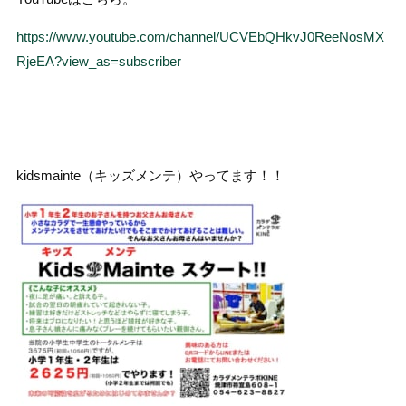
https://www.youtube.com/channel/UCVEbQHkvJ0ReeNosMX
RjeEA?view_as=subscriber
kidsmainte（キッズメンテ）やってます！！