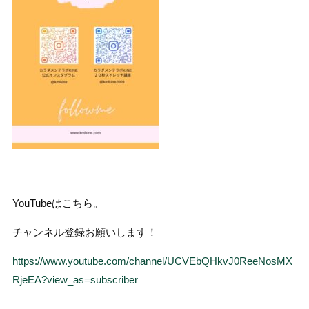
YouTubeはこちら。
チャンネル登録お願いします！
https://www.youtube.com/channel/UCVEbQHkvJ0ReeNosMX
RjeEA?view_as=subscriber