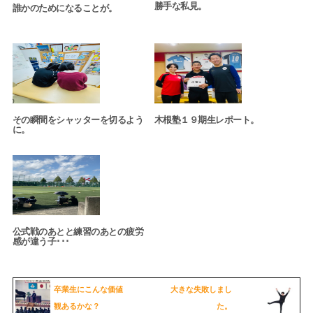
勝手な私見。
誰かのためになることが。
その瞬間をシャッターを切るよう
木根塾１９期生レポート。
に。
公式戦のあとと練習のあとの疲労
感が違う子･･･
卒業生にこんな価値
大きな失敗しまし
観あるかな？
た。