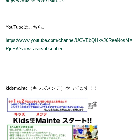
https://kmlkine.com/15400-2/
YouTubeはこちら。
https://www.youtube.com/channel/UCVEbQHkvJ0ReeNosMX
RjeEA?view_as=subscriber
kidsmainte（キッズメンテ）やってます！！