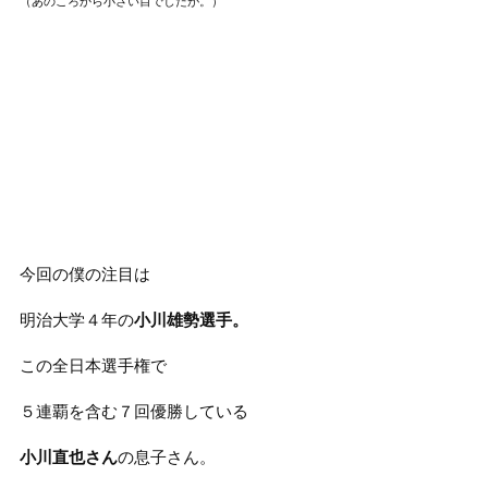
（あのころから小さい目でしたが。）
今回の僕の注目は
明治大学４年の
小川雄勢選手。
この全日本選手権で
５連覇を含む７回優勝している
小川直也さん
の息子さん。